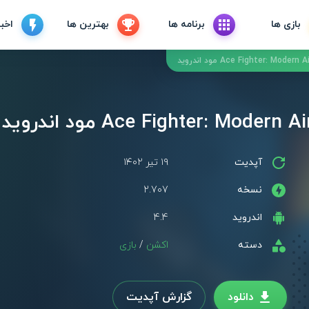
بازی ها
برنامه ها
بهترین ها
اخبا
آپدیت
۱۹ تیر ۱۴۰۲
نسخه
2.707
اندروید
4.4
دسته
اکشن
/
بازی
دانلود
گزارش آپدیت