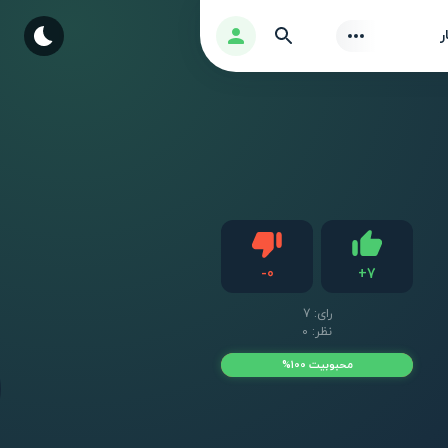
Find
ورود
ر
دیس لایک
-
0
+
7
لایک
رای:
7
نظر: 0
محبوبیت 100%