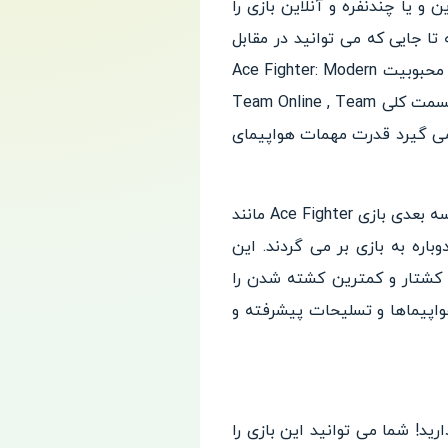
و یا چندنفره و آنلاین بازی را
آن شما باید در یک مرحله تا جایی که می توانید در مقابل
هجوم موج های دشمنان ایستادگی کنید. در این بخش دشمنان شما هوش مصنوعی بازی است. 90% محبوبیت Ace Fighter: Modern
Air Combat Jet Warplanes است، بخش آنلاین و مبارزات چندنفره آن است. خود این بخش به 3 قسمت کلی Team Online , Team
Team Deat بازی بین دو گروه صورت می گیرد قدرت مهمات هواپیمای
از بین هواپیماها و موشک های مختلف انتخاب کنید و تمام دشمنان را از بین ببرید. در محیط های سه بعدی بازی Ace Fighter مانند
باره به بازی بر می گردند. این
 کشتار و کمترین کشته شدن را
هواپیماها و تسلیحات پیشرفته و
د! شما می توانید این بازی را