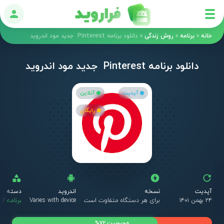
ورود
خانه
»
برنامه
»
روش زندگی
»
دانلود برنامه Pinterest ‏ جدید مود اندروید
دانلود برنامه Pinterest ‏ جدید مود اندروید
آپدیت
آنلاین
رایگان
آپدیت
نسخه
اندروید
دسته
۲۴ بهمن ۱۴۰۱
برای هر دستگاه متفاوت است
Varies with device
برنامه
/
ر
محبوبیت 72%