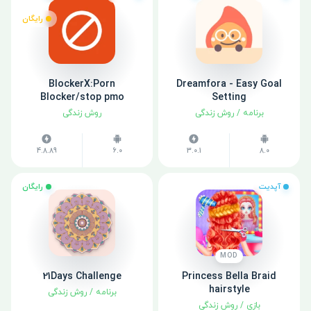
رایگان
BlockerX:Porn
Dreamfora - Easy Goal
Blocker/stop pmo
Setting
برنامه
/
روش زندگی
روش زندگی
4.8.89
6.0
3.0.1
8.0
آپدیت
رایگان
MOD
21Days Challenge
Princess Bella Braid
hairstyle
برنامه
/
روش زندگی
بازی
/
روش زندگی