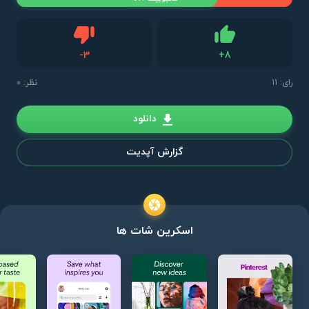
دیس لایک
-
3
+
8
لایک
رای:
11
نظر: 0
دانلود
گزارش آپدیت
اسکرین شات ها