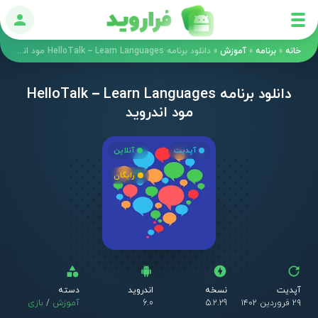
ورود
خانه
»
برنامه
»
آموزش
»
دانلود برنامه HelloTalk – Learn Languages مود اندروید
دانلود برنامه HelloTalk – Learn Languages
مود اندروید
آپدیت
آنلاین
رایگان
آپدیت
نسخه
اندروید
دسته
۲۹ فروردین ۱۴۰۲
5.2.29
6.0
آموزش
/
بازی