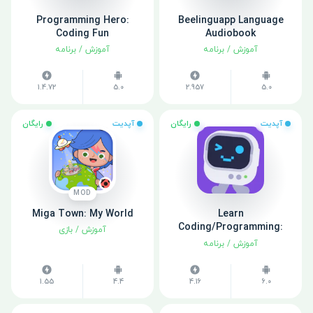
Programming Hero:
Beelinguapp Language
Coding Fun
Audiobook
آموزش
/
برنامه
آموزش
/
برنامه
1.4.72
5.0
2.957
5.0
آپدیت
رایگان
آپدیت
رایگان
MOD
Miga Town: My World
Learn
Coding/Programming:
آموزش
/
بازی
Mimo
آموزش
/
برنامه
1.55
4.4
4.16
6.0