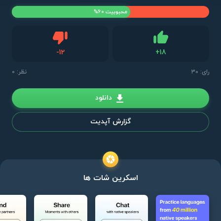
محبوبیت 60%
دیس لایک
-
12
+
18
لایک
رای:
30
نظر: 0
دانلود
گزارش آپدیت
اسکرین شات ها