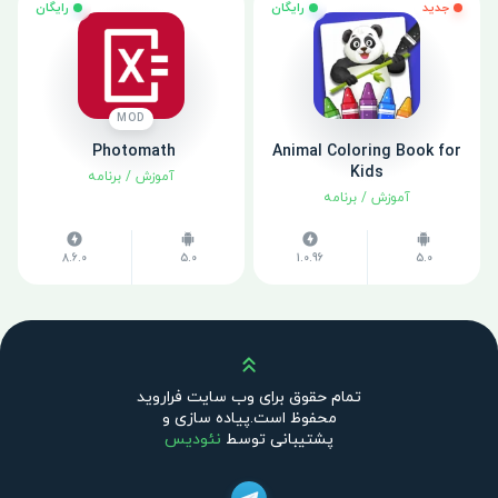
جدید
رایگان
رایگان
MOD
Animal Coloring Book for
Photomath ‏
Kids
آموزش
/
برنامه
آموزش
/
برنامه
8.6.0
5.0
1.0.96
5.0
بالا
تمام حقوق برای وب سایت فراروید
محفوظ است.پیاده سازی و
پشتیبانی توسط
نئودیس