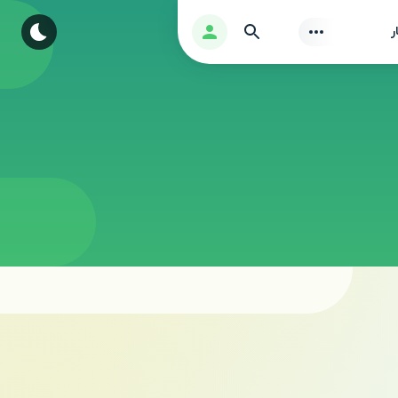
Find
ورود
ر