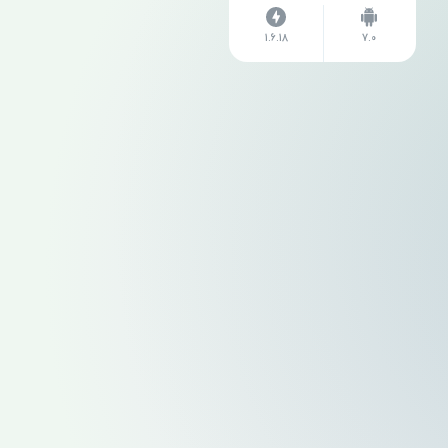
1.6.18
7.0