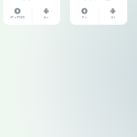
13.0.42591
5.0
4.0
5.1