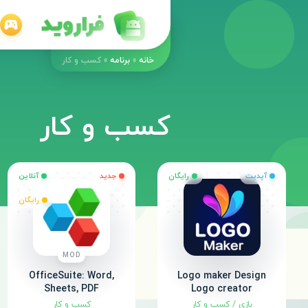
خانه
»
برنامه
»
کسب و کار
کسب و کار
آپدیت
رایگان
جدید
آنلاین
رایگان
MOD
OfficeSuite: Word,
Logo maker Design
Sheets, PDF
Logo creator
بازی
/
کسب و کار
کسب و کار