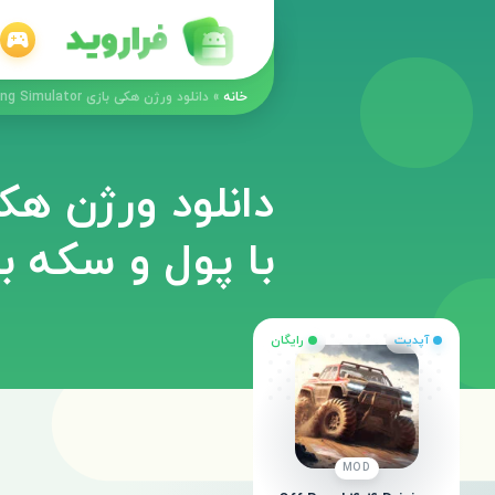
خانه
»
دانلود ورژن هکی بازی Off Road 4x4 Driving Simulator با پول و سکه بینهایت
با پول و سکه ب
آپدیت
رایگان
MOD