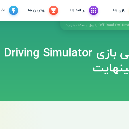
بازی ها
برنامه ها
بهترین ها
اخبا
دانلود ورژن هکی بازی imulator
ینهایت