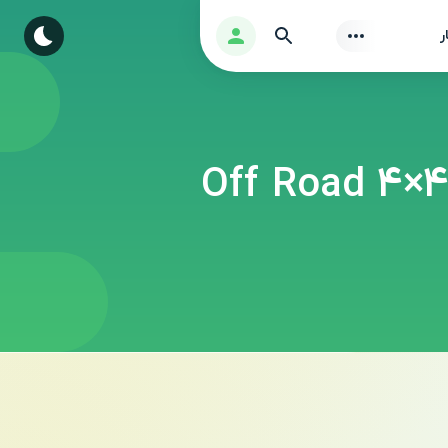
Find
ورود
ر
Off Road 4×4 Driving S