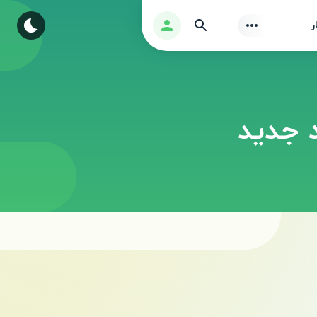
Find
ورود
ر