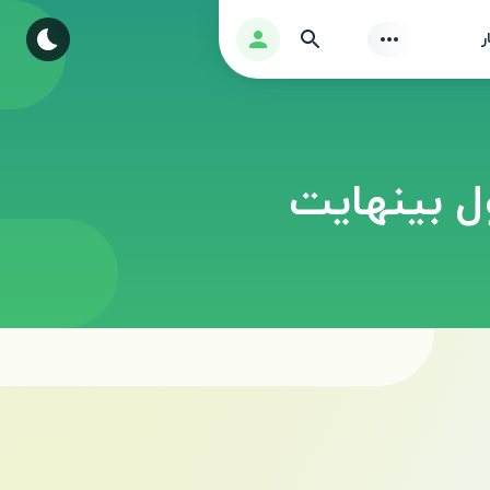
Find
ورود
ر