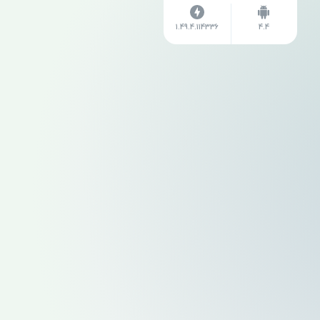
1.49.4.114336
4.4