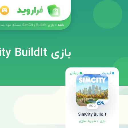
خانه
»
بازی SimCity BuildIt نسخه مود شده با پول بینهایت
بازی SimCity BuildIt نسخه مود شده با پول بینهایت
آپدیت
رایگان
MOD
SimCity BuildIt
بازی
/
شبیه سازی