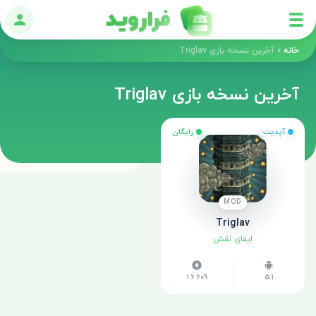
ورود
خانه
»
آخرین نسخه بازی Triglav
آخرین نسخه بازی Triglav
آپدیت
رایگان
MOD
Triglav
ایفای نقش
1.6.609
5.1