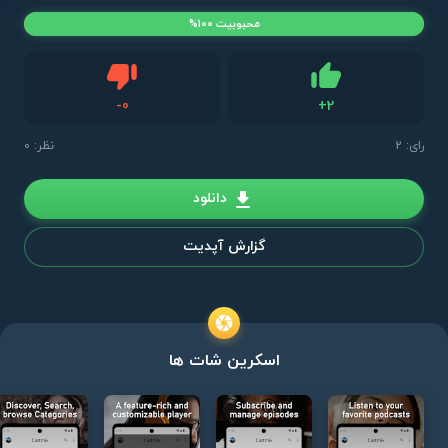
محبوبیت 100%
دیس لایک
-
0
+
2
لایک
رای:
2
نظر: 0
دانلود
گزارش آپدیت
اسکرین شات ها