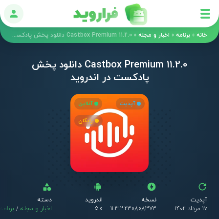
ورود
خانه
»
برنامه
»
اخبار و مجله
»
Castbox Premium 11.2.0 دانلود پخش پادکست در اندروید
Castbox Premium 11.2.0 دانلود پخش
پادکست در اندروید
آپدیت
آنلاین
رایگان
آپدیت
نسخه
اندروید
دسته
۱۷ مرداد ۱۴۰۲
11.3.2-230808373
5.0
اخبار و مجله
/
برنامه