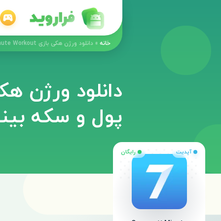
خانه
»
دانلود ورژن هکی بازی Seven - 7 Minute Workout با پول و سکه بینهایت
پول و سکه بین
آپدیت
رایگان