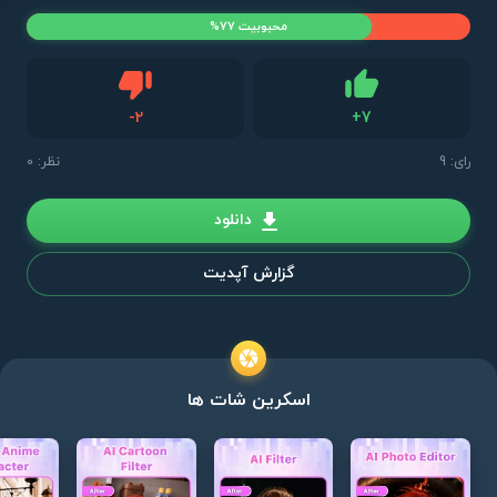
محبوبیت 77%
دیس لایک
-
2
+
7
لایک
رای:
9
نظر: 0
دانلود
گزارش آپدیت
اسکرین شات ها