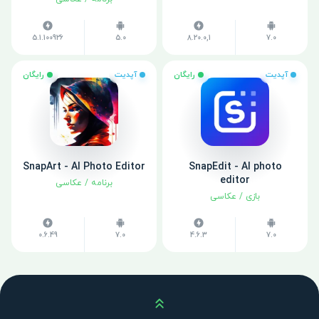
5.1.100926
5.0
8.20.0,1
7.0
آپدیت
رایگان
آپدیت
رایگان
SnapArt - AI Photo Editor
SnapEdit - AI photo
editor
برنامه
/
عکاسی
بازی
/
عکاسی
0.6.49
7.0
4.6.3
7.0
بالا