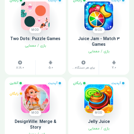
آپدیت
رایگان
آپدیت
رایگان
MOD
MOD
Two Dots: Puzzle Games
Juice Jam - Match 3
Games
بازی
/
معمایی
بازی
/
معمایی
7.0
برای هر دستگاه متفاوت است
5.0
8.18.0
آپدیت
رایگان
آپدیت
آنلاین
رایگان
MOD
MOD
DesignVille: Merge &
Jelly Juice
Story
بازی
/
معمایی