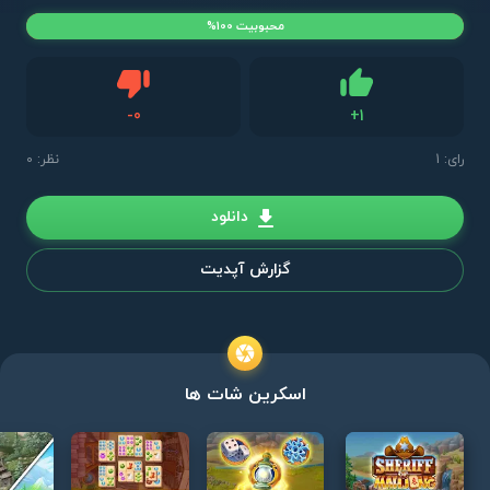
محبوبیت 100%
دیس لایک
-
0
+
1
لایک
رای:
1
نظر: 0
دانلود
گزارش آپدیت
اسکرین شات ها