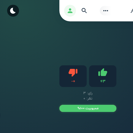
Find
ورود
ر
دیس لایک
-
0
+
3
لایک
رای:
3
نظر: 0
محبوبیت 100%