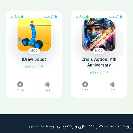
آپدیت
رایگان
آپدیت
رایگان
MOD
MOD
Draw Joust!
Crisis Action: 7th
Anniversary
اکشن
/
بازی
اکشن
/
بازی
3.2.11
5.1
4.5.6
4.4
اروید محفوظ است.پیاده سازی و پشتیبانی توسط
نئودیس