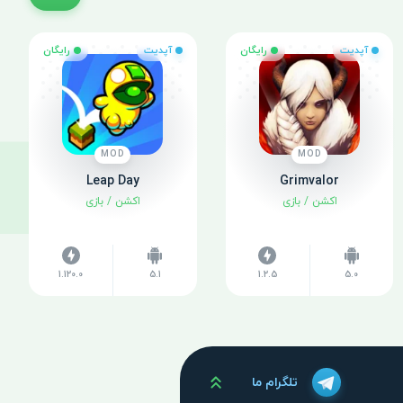
آپدیت
رایگان
آپدیت
رایگان
MOD
MOD
Leap Day
Grimvalor
اکشن
/
بازی
اکشن
/
بازی
1.120.0
5.1
1.2.5
5.0
بالا
تلگرام ما