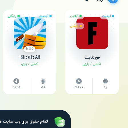
آپدیت
آنلاین
آپدیت
رایگان
رایگان
MOD
فورتنایت
Slice It All!
اکشن
/
بازی
اکشن
/
بازی
2.7.15
5.1
41.20.0
8.0
فراروید
تمام حقوق برای وب سایت فر