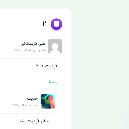
2
علی کریمخانی
1 فروردین 1402 در 21:38
آپدیت ۲.۱.۰
پاسخ
حدیث
1 مرداد 1402 در 23:19
سلام آپدیت شد