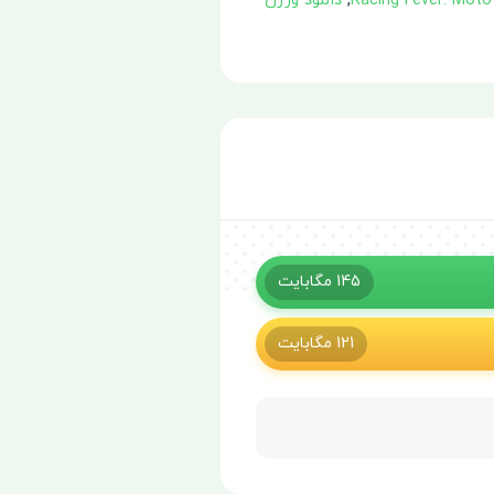
,
دانلود ورژن
145
مگابایت
121
مگابایت