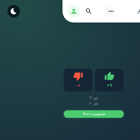
Find
ورود
ر
دیس لایک
-
0
+
9
لایک
رای:
9
نظر: 2
محبوبیت 100%