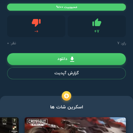
محبوبیت 100%
دیس لایک
-
0
+
7
لایک
رای:
7
نظر: 0
دانلود
گزارش آپدیت
اسکرین شات ها