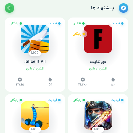
پیشنهاد ها
آپدیت
آنلاین
آپدیت
رایگان
رایگان
MOD
فورتنایت
Slice It All!
اکشن
/
بازی
اکشن
/
بازی
2.7.15
5.1
41.20.0
8.0
آپدیت
رایگان
آپدیت
رایگان
MOD
MOD