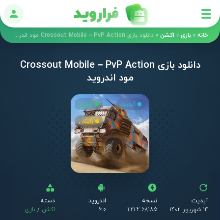
ورود
خانه
»
بازی
»
اکشن
»
دانلود بازی Crossout Mobile – PvP Action مود اندروید
دانلود بازی Crossout Mobile – PvP Action
مود اندروید
آپدیت
آنلاین
رایگان
آپدیت
نسخه
اندروید
دسته
۱۴ شهریور ۱۴۰۲
1.21.4.68185
6.0
اکشن
/
بازی