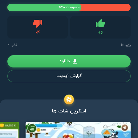
محبوبیت 60%
دیس لایک
-
4
+
6
لایک
رای:
10
نظر: 2
دانلود
گزارش آپدیت
اسکرین شات ها