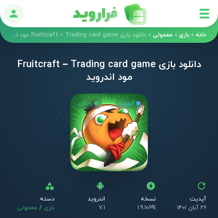
ورود
خانه
»
بازی
»
معمولی
»
دانلود بازی Fruitcraft – Trading card game مود اندروید
دانلود بازی Fruitcraft – Trading card game
مود اندروید
آپدیت
رایگان
آپدیت
نسخه
اندروید
دسته
۲۶ آبان ۱۴۰۱
1.9.10691
7.1
بازی
/
معمولی