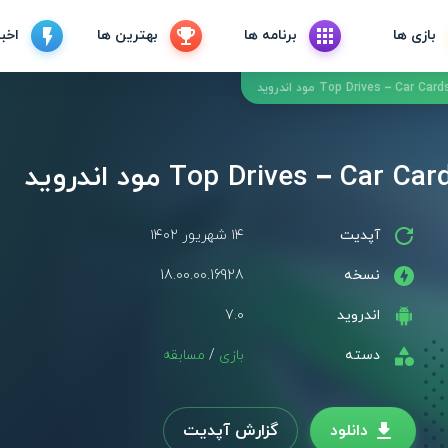
بازی ها
برنامه ها
بهترین ها
اخبا
آپدیت
۱۴ شهریور ۱۴۰۲
نسخه
18.00.00.16928
اندروید
7.0
دسته
بازی
/
مسابقه
دانلود
گزارش آپدیت