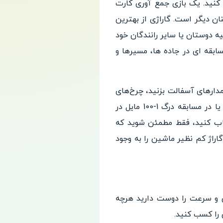
یک بازی جمع آوری کارت
گاراژی از بهترین
ه دوستان یا سایر رانندگان خود
 های مسابقه ای در جاده ها، مسیرها و
مدارهای آسفالت بزنید، چرخ‌های
خود را در اطراف مدارهای پرپیچ و خم بلغزانید، در تست‌های G Force در دریفت مهارت پیدا کنید یا در مسابقه درگ 1-100 مایل در
پورشه توربو، آئودی TT یا نیسان GTR را انتخاب کنید، فقط مطمئن شوید که
راژ کم نظیر ماشین را به وجود
ی و سرعت را دوست دارید هرچه
را کسب کنید.