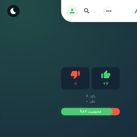
Find
ورود
ر
دیس لایک
-
1
+
7
لایک
رای:
8
نظر: 0
محبوبیت 87%