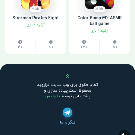
MOD
MOD
Stickman Pirates Fight
Color Bump 3D: ASMR
ball game
آرکید
/
بازی
آرکید
/
بازی
4.0
8.0
1.3.0
5.0
بالا
تمام حقوق برای وب سایت فراروید
محفوظ است.پیاده سازی و
پشتیبانی توسط
نئودیس
تلگرام ما