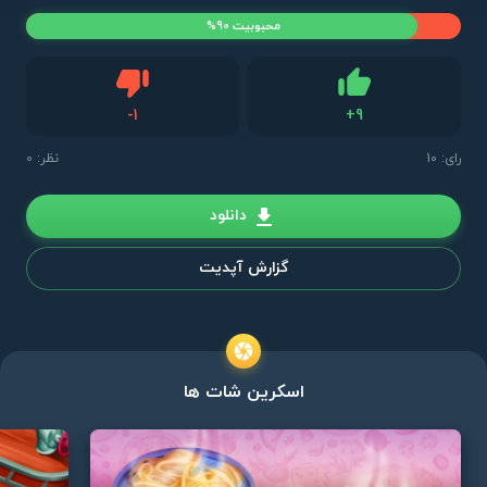
محبوبیت 90%
دیس لایک
-
1
+
9
لایک
رای:
10
نظر: 0
دانلود
گزارش آپدیت
اسکرین شات ها