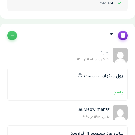
اطلاعات
Show/Hide
4
وحید
30 شهریور 1402 در 12:11
پول بینهایت نیست 😠
پاسخ
💔Meow mah 💓
16 تیر 1402 در 14:46
عالی بود ممنونم از فراروید