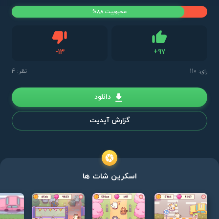
محبوبیت 88%
دیس لایک
-
13
+
97
لایک
رای:
110
نظر: 4
دانلود
گزارش آپدیت
اسکرین شات ها