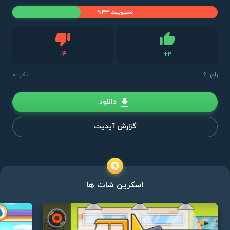
محبوبیت 33%
دیس لایک
-
4
+
2
لایک
رای:
6
نظر: 0
دانلود
گزارش آپدیت
اسکرین شات ها