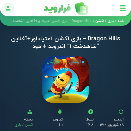
ورود
خانه
»
بازی
»
اکشن
»
Dragon Hills – بازی اکشن اعتیاداور+آفلاین “شاهدخت 1” اندروید + مود
Dragon Hills – بازی اکشن اعتیاداور+آفلاین
“شاهدخت 1” اندروید + مود
آپدیت
رایگان
آپدیت
نسخه
اندروید
دسته
۲۸ شهریور ۱۴۰۲
1.4.8
6.0
اکشن
/
بازی