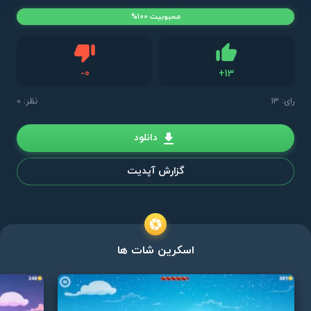
محبوبیت 100%
دیس لایک
-
0
+
13
لایک
رای:
13
نظر: 0
دانلود
گزارش آپدیت
اسکرین شات ها